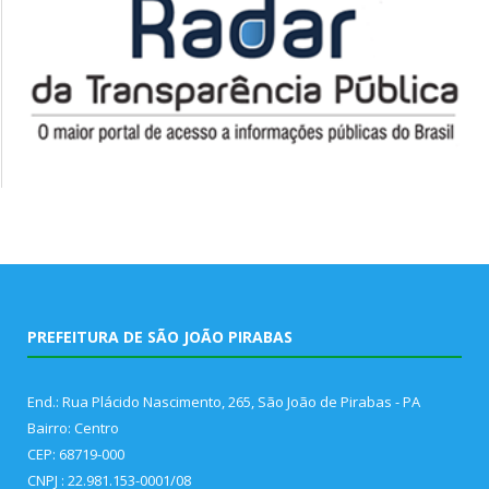
PREFEITURA DE SÃO JOÃO PIRABAS
End.: Rua Plácido Nascimento, 265, São João de Pirabas - PA
Bairro: Centro
CEP: 68719-000
CNPJ : 22.981.153-0001/08