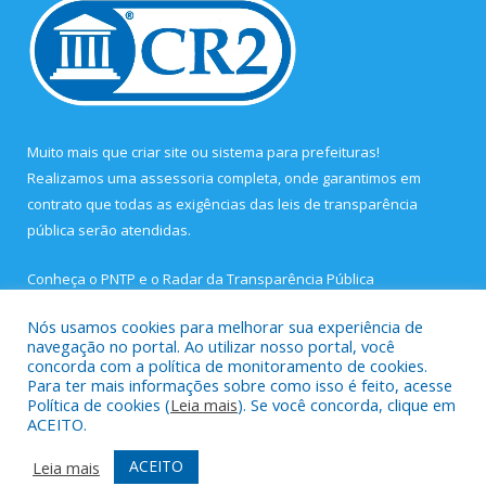
Muito mais que
criar site
ou
sistema para prefeituras
!
Realizamos uma
assessoria
completa, onde garantimos em
contrato que todas as exigências das
leis de transparência
pública
serão atendidas.
Conheça o
PNTP
e o
Radar da Transparência Pública
Nós usamos cookies para melhorar sua experiência de
navegação no portal. Ao utilizar nosso portal, você
concorda com a política de monitoramento de cookies.
Para ter mais informações sobre como isso é feito, acesse
Todos os direitos reservados a Prefeitura Municipal de São João
Política de cookies (
Leia mais
). Se você concorda, clique em
de Pirabas.
ACEITO.
Mapa do Site
Acessar Área Administrativa
ACEITO
Leia mais
Acessar Webmail