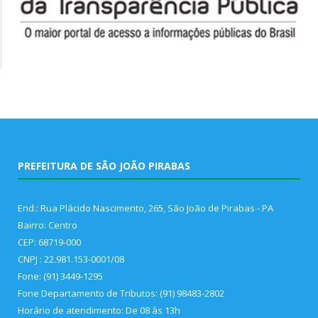
PREFEITURA DE SÃO JOÃO PIRABAS
End.: Rua Plácido Nascimento, 265, São João de Pirabas - PA
Bairro: Centro
CEP: 68719-000
CNPJ : 22.981.153-0001/08
Fone: (91) 3449-1295
Fone Departamento de Tributos: (91) 98483-2802
Horário de atendimento: De 08 às 13h