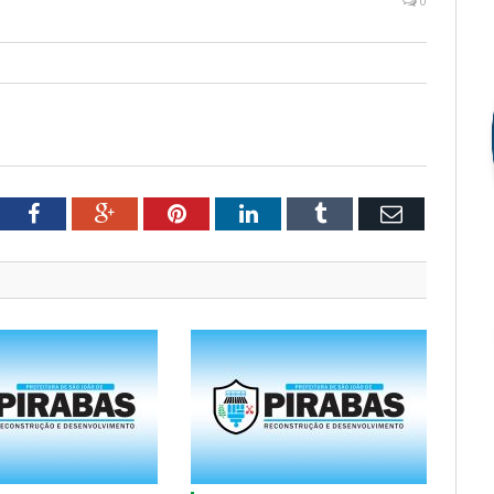
0
tter
Facebook
Google+
Pinterest
LinkedIn
Tumblr
Email