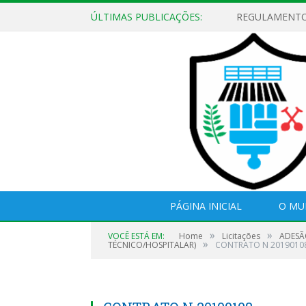
ÚLTIMAS PUBLICAÇÕES:
PÁGINA INICIAL
O MU
»
»
VOCÊ ESTÁ EM:
Home
Licitações
ADESÃ
»
TÉCNICO/HOSPITALAR)
CONTRATO N 2019010