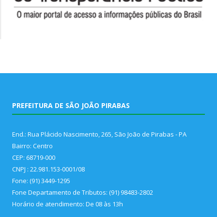
PREFEITURA DE SÃO JOÃO PIRABAS
End.: Rua Plácido Nascimento, 265, São João de Pirabas - PA
Bairro: Centro
CEP: 68719-000
CNPJ : 22.981.153-0001/08
Fone: (91) 3449-1295
Fone Departamento de Tributos: (91) 98483-2802
Horário de atendimento: De 08 às 13h