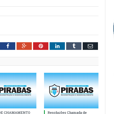
tter
Facebook
Google+
Pinterest
LinkedIn
Tumblr
Email
 DE CHAMAMENTO
Resoluções Chamada de