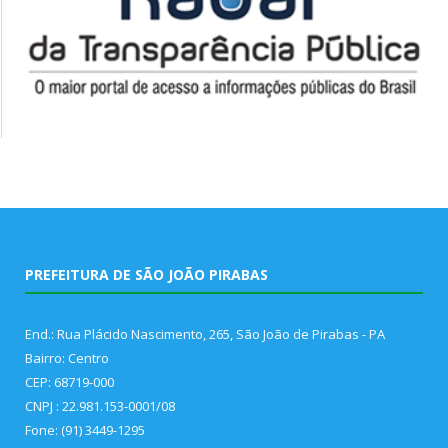
PREFEITURA DE SÃO JOÃO PIRABAS
End.: Rua Plácido Nascimento, 265, São João de Pirabas - PA
Bairro: Centro
CEP: 68719-000
CNPJ : 22.981.153-0001/08
Fone: (91) 3449-1295