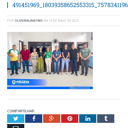
491451969_18039358652553315_757834119
POR
OLIVEIRALIMA1983
EM
16 DE MAIO DE 2025
COMPARTILHAR:
Twitter
Facebook
Google+
Pinterest
LinkedIn
Tumblr