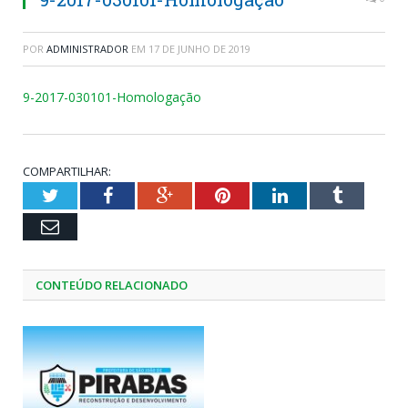
POR
ADMINISTRADOR
EM
17 DE JUNHO DE 2019
9-2017-030101-Homologação
COMPARTILHAR:
Twitter
Facebook
Google+
Pinterest
LinkedIn
Tumblr
Email
CONTEÚDO RELACIONADO