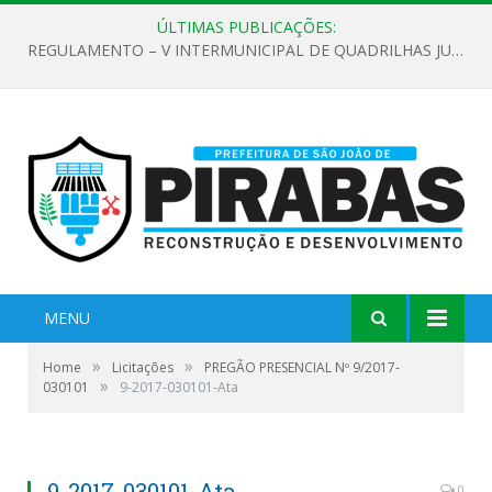
ÚLTIMAS PUBLICAÇÕES:
REGULAMENTO – V INTERMUNICIPAL DE QUADRILHAS JUNINAS 2026
MENU
»
»
Home
Licitações
PREGÃO PRESENCIAL Nº 9/2017-
»
030101
9-2017-030101-Ata
9-2017-030101-Ata
0