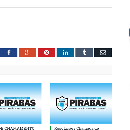
tter
Facebook
Google+
Pinterest
LinkedIn
Tumblr
Email
 DE CHAMAMENTO
Resoluções Chamada de