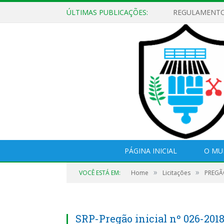
ÚLTIMAS PUBLICAÇÕES:
EDITAL DE CH
PÁGINA INICIAL
O MU
»
»
VOCÊ ESTÁ EM:
Home
Licitações
PREGÃO
SRP-Pregão inicial nº 026-201