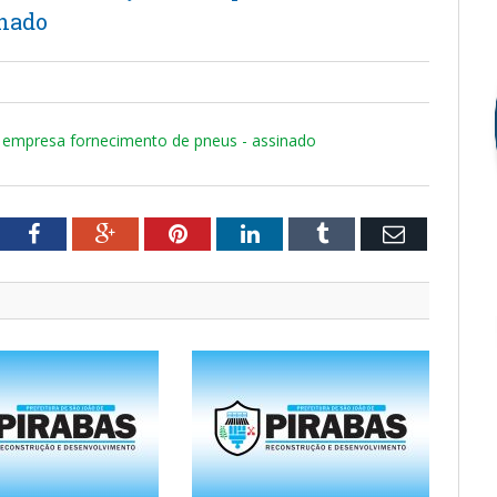
inado
e empresa fornecimento de pneus - assinado
tter
Facebook
Google+
Pinterest
LinkedIn
Tumblr
Email