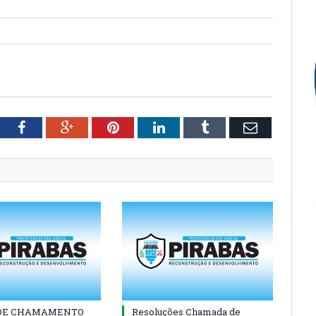
tter
Facebook
Google+
Pinterest
LinkedIn
Tumblr
Email
 DE CHAMAMENTO
Resoluções Chamada de