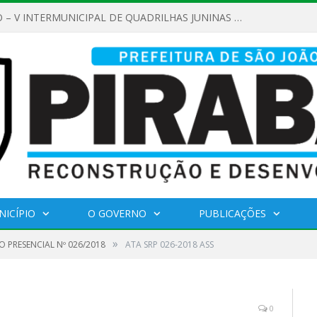
AMAMENTO PÚBLICO Nº 02/2026
NICÍPIO
O GOVERNO
PUBLICAÇÕES
»
 PRESENCIAL Nº 026/2018
ATA SRP 026-2018 ASS
0