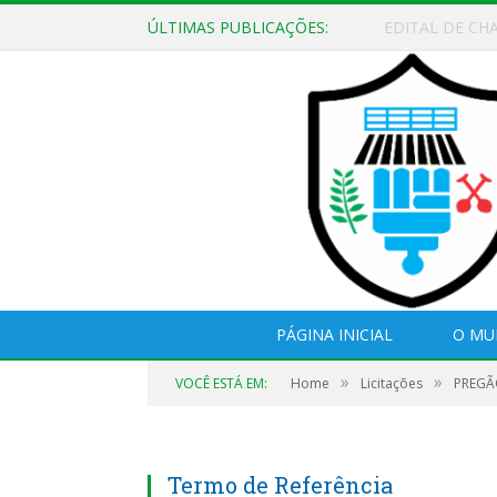
ÚLTIMAS PUBLICAÇÕES:
EDITAL DE CH
PÁGINA INICIAL
O MU
»
»
VOCÊ ESTÁ EM:
Home
Licitações
PREGÃO
Termo de Referência