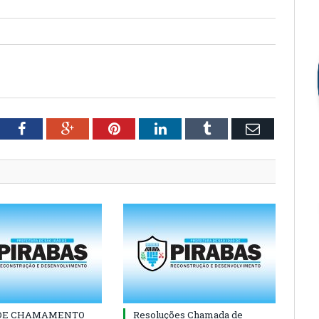
tter
Facebook
Google+
Pinterest
LinkedIn
Tumblr
Email
 DE CHAMAMENTO
Resoluções Chamada de