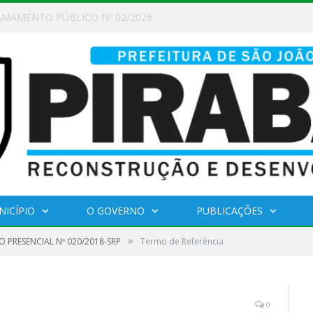
AMAMENTO PÚBLICO Nº 02/2026
NICÍPIO
O GOVERNO
PUBLICAÇÕES
»
 PRESENCIAL Nº 020/2018-SRP
Termo de Referência
0