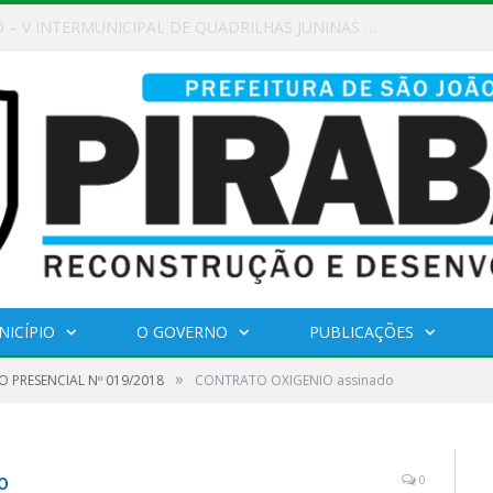
AMAMENTO PÚBLICO Nº 02/2026
NICÍPIO
O GOVERNO
PUBLICAÇÕES
»
 PRESENCIAL Nº 019/2018
CONTRATO OXIGENIO assinado
o
0