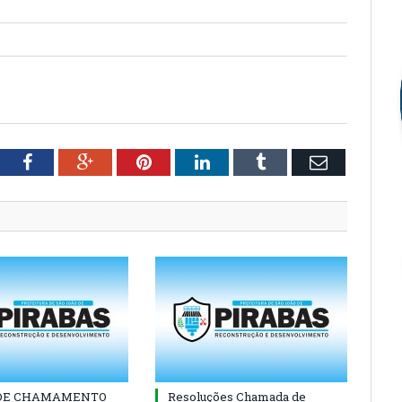
tter
Facebook
Google+
Pinterest
LinkedIn
Tumblr
Email
 DE CHAMAMENTO
Resoluções Chamada de