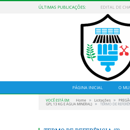
ÚLTIMAS PUBLICAÇÕES:
EDITAL DE CH
PÁGINA INICIAL
O MU
»
»
VOCÊ ESTÁ EM:
Home
Licitações
PREGÃ
»
GPL 13 KG E ÁGUA MINERAL)
TERMO DE REFERÊN