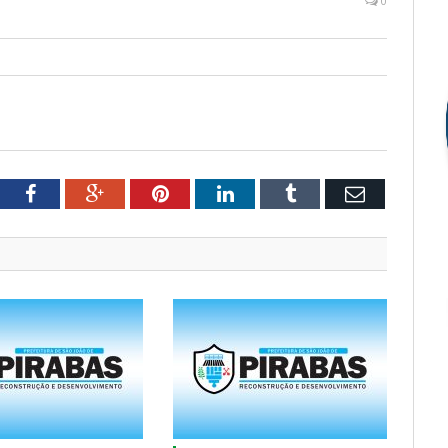
0
tter
Facebook
Google+
Pinterest
LinkedIn
Tumblr
Email