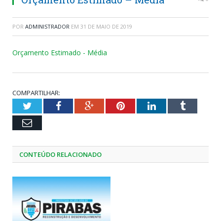
POR
ADMINISTRADOR
EM
31 DE MAIO DE 2019
Orçamento Estimado - Média
COMPARTILHAR:
Twitter
Facebook
Google+
Pinterest
LinkedIn
Tumblr
Email
CONTEÚDO RELACIONADO