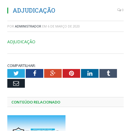
ADJUDICAÇÃO
0
POR
ADMINISTRADOR
EM
6 DE MARÇO DE 2020
ADJUDICAÇÃO
COMPARTILHAR:
Twitter
Facebook
Google+
Pinterest
LinkedIn
Tumblr
Email
CONTEÚDO RELACIONADO