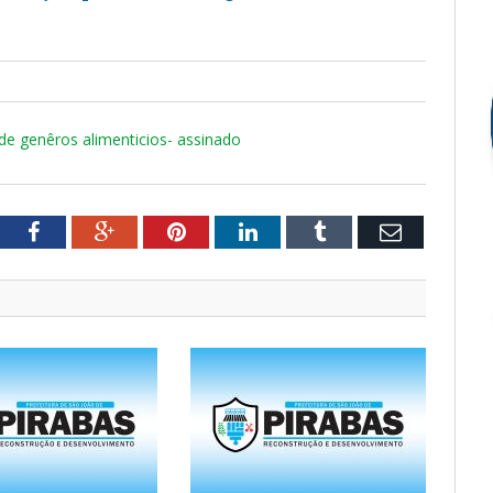
 de genêros alimenticios- assinado
tter
Facebook
Google+
Pinterest
LinkedIn
Tumblr
Email