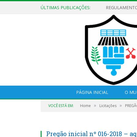
ÚLTIMAS PUBLICAÇÕES:
PÁGINA INICIAL
O MU
»
»
VOCÊ ESTÁ EM:
Home
Licitações
PREGÃO
Pregão inicial nº 016-2018 – a