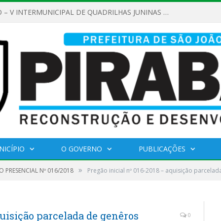
REGULAMENTO – V INTERMUNICIPAL DE QUADRILHAS JUNINAS 2026
NICÍPIO
O GOVERNO
PUBLICAÇÕES
»
 PRESENCIAL Nº 016/2018
Pregão inicial nº 016-2018 – aquisição parcelad
quisição parcelada de genêros
0