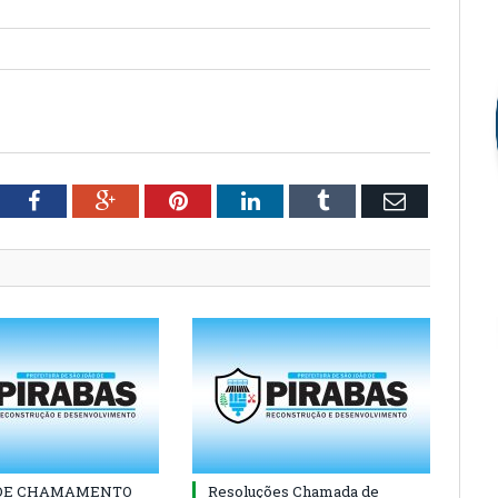
tter
Facebook
Google+
Pinterest
LinkedIn
Tumblr
Email
 DE CHAMAMENTO
Resoluções Chamada de