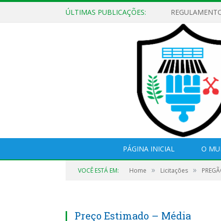
ÚLTIMAS PUBLICAÇÕES:
PÁGINA INICIAL
O MU
»
»
VOCÊ ESTÁ EM:
Home
Licitações
PREGÃO
Preço Estimado – Média