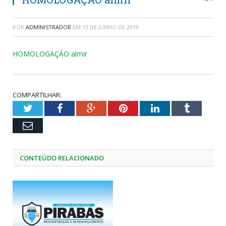
POR
ADMINISTRADOR
EM
13 DE JUNHO DE 2019
HOMOLOGAÇÃO almir
COMPARTILHAR:
Twitter
Facebook
Google+
Pinterest
LinkedIn
Tumblr
Email
CONTEÚDO RELACIONADO