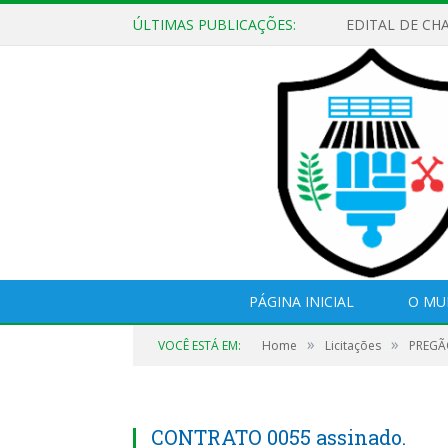
ÚLTIMAS PUBLICAÇÕES:
EDITAL DE CH
PÁGINA INICIAL
O MU
»
»
VOCÊ ESTÁ EM:
Home
Licitações
PREGÃO
CONTRATO 0055 assinado.