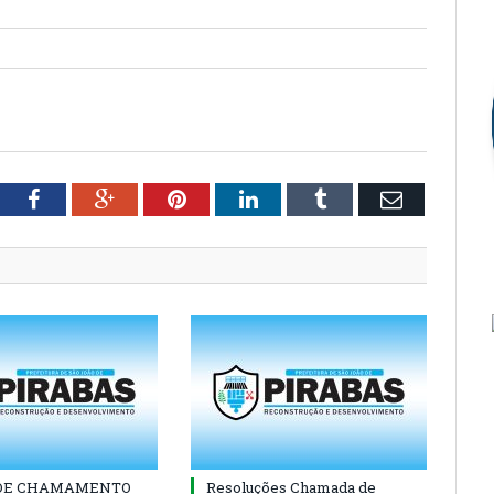
tter
Facebook
Google+
Pinterest
LinkedIn
Tumblr
Email
 DE CHAMAMENTO
Resoluções Chamada de