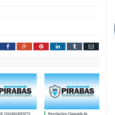
tter
Facebook
Google+
Pinterest
LinkedIn
Tumblr
Email
 DE CHAMAMENTO
Resoluções Chamada de