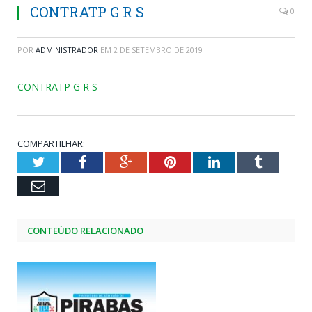
CONTRATP G R S
0
POR
ADMINISTRADOR
EM
2 DE SETEMBRO DE 2019
CONTRATP G R S
COMPARTILHAR:
Twitter
Facebook
Google+
Pinterest
LinkedIn
Tumblr
Email
CONTEÚDO RELACIONADO