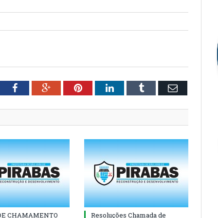
tter
Facebook
Google+
Pinterest
LinkedIn
Tumblr
Email
 DE CHAMAMENTO
Resoluções Chamada de