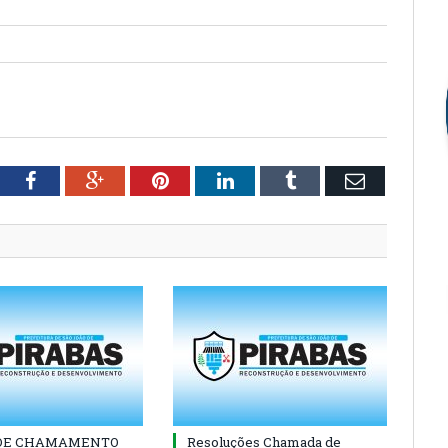
tter
Facebook
Google+
Pinterest
LinkedIn
Tumblr
Email
 DE CHAMAMENTO
Resoluções Chamada de