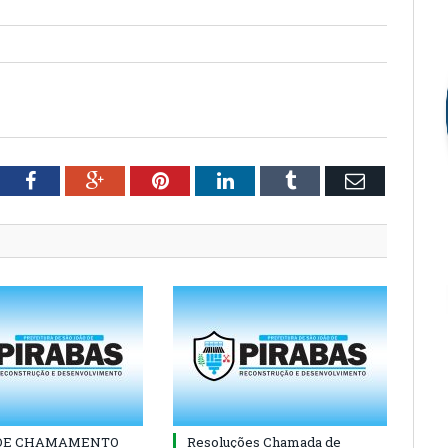
tter
Facebook
Google+
Pinterest
LinkedIn
Tumblr
Email
 DE CHAMAMENTO
Resoluções Chamada de