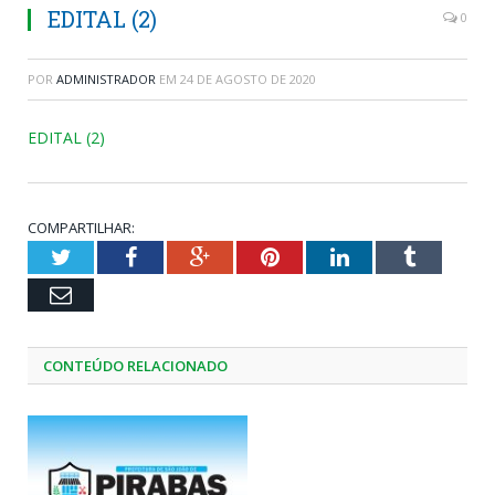
EDITAL (2)
0
POR
ADMINISTRADOR
EM
24 DE AGOSTO DE 2020
EDITAL (2)
COMPARTILHAR:
Twitter
Facebook
Google+
Pinterest
LinkedIn
Tumblr
Email
CONTEÚDO RELACIONADO