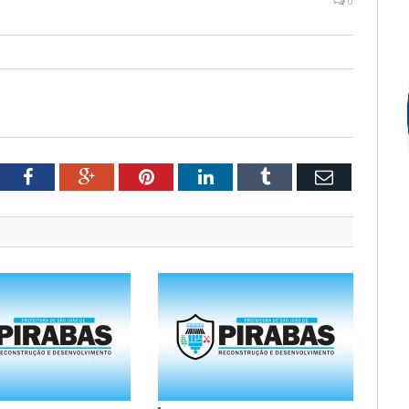
0
tter
Facebook
Google+
Pinterest
LinkedIn
Tumblr
Email