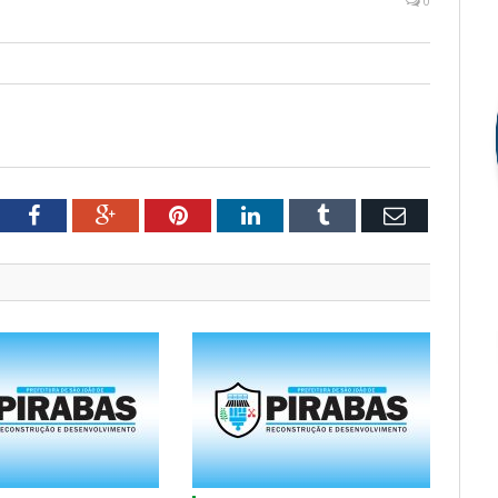
0
tter
Facebook
Google+
Pinterest
LinkedIn
Tumblr
Email