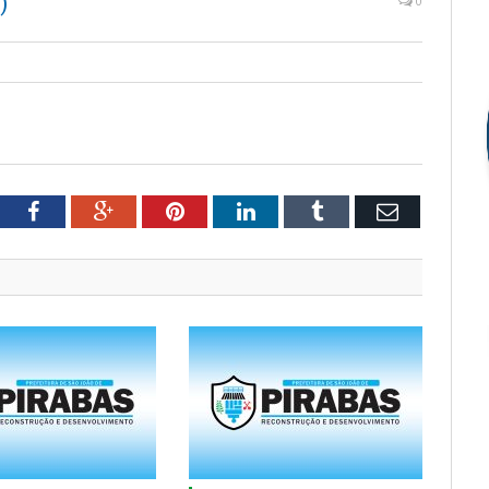
)
0
tter
Facebook
Google+
Pinterest
LinkedIn
Tumblr
Email