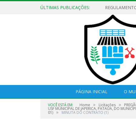
ÚLTIMAS PUBLICAÇÕES:
PÁGINA INICIAL
O MU
»
»
VOCÊ ESTÁ EM:
Home
Licitações
PREGÃ
USF MUNICIPAL DE JAPERICA, PATAUA, DO MUNICÍ
»
01)
MINUTA DO CONTRATO (1)