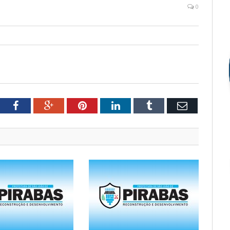
0
tter
Facebook
Google+
Pinterest
LinkedIn
Tumblr
Email