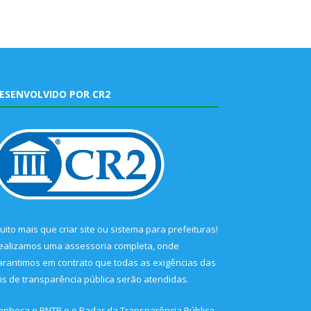
ESENVOLVIDO POR CR2
uito mais que
criar site
ou
sistema para prefeituras
!
ealizamos uma
assessoria
completa, onde
arantimos em contrato que todas as exigências das
eis de transparência pública
serão atendidas.
onheça o
PNTP
e o
Radar da Transparência Pública