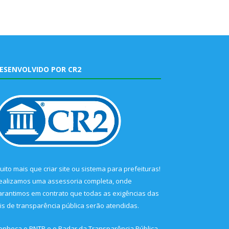
ESENVOLVIDO POR CR2
uito mais que
criar site
ou
sistema para prefeituras
!
ealizamos uma
assessoria
completa, onde
arantimos em contrato que todas as exigências das
eis de transparência pública
serão atendidas.
onheça o
PNTP
e o
Radar da Transparência Pública