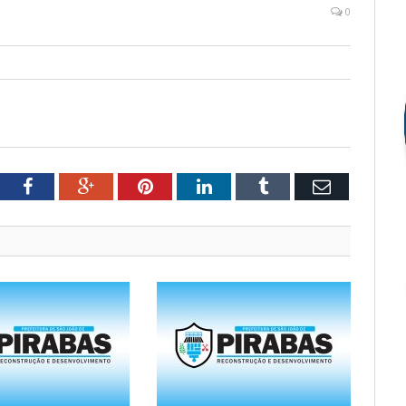
0
tter
Facebook
Google+
Pinterest
LinkedIn
Tumblr
Email