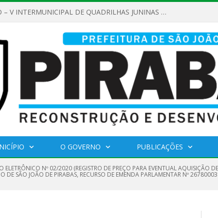
REGULAMENTO – V INTERMUNICIPAL DE QUADRILHAS JUNINAS 2026
NICÍPIO
O GOVERNO
PUBLICAÇÕES
O ELETRÔNICO Nº 02/2020 (REGISTRO DE PREÇO PARA EVENTUAL AQUISIÇÃO D
PIO DE SÃO JOÃO DE PIRABAS, RECURSO DE EMENDA PARLAMENTAR Nº 26780003