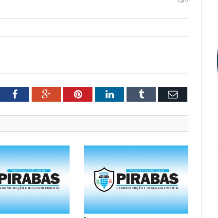
0
tter
Facebook
Google+
Pinterest
LinkedIn
Tumblr
Email