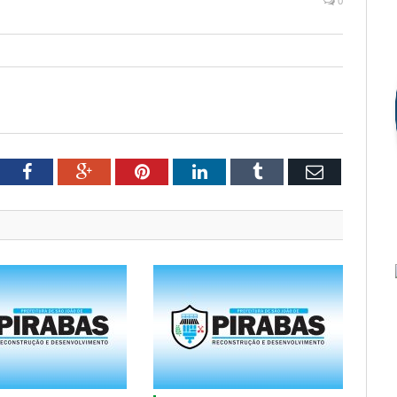
0
tter
Facebook
Google+
Pinterest
LinkedIn
Tumblr
Email