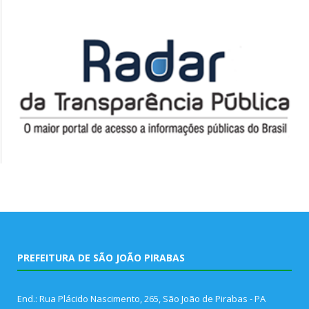
PREFEITURA DE SÃO JOÃO PIRABAS
End.: Rua Plácido Nascimento, 265, São João de Pirabas - PA