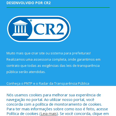
DESENVOLVIDO POR CR2
Muito mais que
criar site
ou
sistema para prefeituras
!
Realizamos uma
assessoria
completa, onde garantimos em
contrato que todas as exigências das
leis de transparência
pública
serão atendidas.
Conheça o
PNTP
e o
Radar da Transparência Pública
Nós usamos cookies para melhorar sua experiência de
navegação no portal. Ao utilizar nosso portal, você
concorda com a política de monitoramento de cookies.
Para ter mais informações sobre como isso é feito, acesse
Todos os direitos reservados a Prefeitura Municipal de São João
Política de cookies (
Leia mais
). Se você concorda, clique em
de Pirabas.