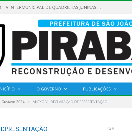
REGULAMENTO – V INTERMUNICIPAL DE QUADRILHAS JUNINAS 2026
NICÍPIO
O GOVERNO
PUBLICAÇÕES
»
o Gustavo 2024
ANEXO VI- DECLARAÇAO DE REPRESENTAÇÃO
 REPRESENTAÇÃO
0