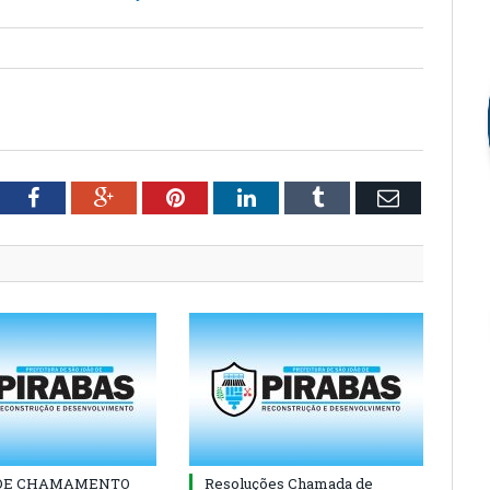
tter
Facebook
Google+
Pinterest
LinkedIn
Tumblr
Email
 DE CHAMAMENTO
Resoluções Chamada de