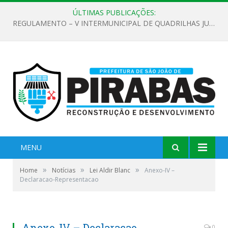
ÚLTIMAS PUBLICAÇÕES:
EDITAL DE CHAMAMENTO PÚBLICO Nº 02/2026
MENU
»
»
»
Home
Notícias
Lei Aldir Blanc
Anexo-IV –
Declaracao-Representacao
Anexo-IV – Declaracao-
0