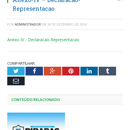
Representacao
POR
ADMINISTRADOR
EM
18 DE DEZEMBRO DE 2024
Anexo-IV - Declaracao-Representacao
COMPARTILHAR:
Twitter
Facebook
Google+
Pinterest
LinkedIn
Tumblr
Email
CONTEÚDO RELACIONADO