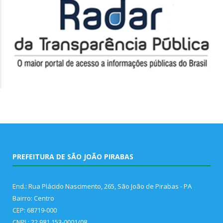
PREFEITURA DE SÃO JOÃO PIRABAS
End.: Rua Plácido Nascimento, 265, São João de Pirabas - PA
Bairro: Centro
CEP: 68719-000
CNPJ : 22.981.153-0001/08