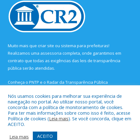
Muito mais que
criar site
ou
sistema para prefeituras
!
Realizamos uma
assessoria
completa, onde garantimos em
contrato que todas as exigências das
leis de transparência
pública
serão atendidas.
Conheça o
PNTP
e o
Radar da Transparência Pública
Nós usamos cookies para melhorar sua experiência de
navegação no portal. Ao utilizar nosso portal, você
concorda com a política de monitoramento de cookies.
Para ter mais informações sobre como isso é feito, acesse
Todos os direitos reservados a Prefeitura Municipal de São João
Política de cookies (
Leia mais
). Se você concorda, clique em
de Pirabas.
ACEITO.
Mapa do Site
Acessar Área Administrativa
ACEITO
Leia mais