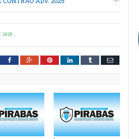
E CONTRAO ADV. 2025
0
. 2025
tter
Facebook
Google+
Pinterest
LinkedIn
Tumblr
Email