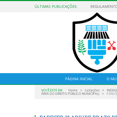
ÚLTIMAS PUBLICAÇÕES:
PÁGINA INICIAL
O MU
»
»
VOCÊ ESTÁ EM:
Home
Licitações
INEXIG
»
ÁREA DO DIREITO PÚBLICO MUNICIPAL)
PARECE