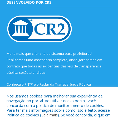
DESENVOLVIDO POR CR2
Muito mais que
criar site
ou
sistema para prefeituras
!
Realizamos uma
assessoria
completa, onde garantimos em
contrato que todas as exigências das
leis de transparência
pública
serão atendidas.
Conheça o
PNTP
e o
Radar da Transparência Pública
Nós usamos cookies para melhorar sua experiência de
navegação no portal. Ao utilizar nosso portal, você
concorda com a política de monitoramento de cookies.
Para ter mais informações sobre como isso é feito, acesse
Todos os direitos reservados a Prefeitura Municipal de São João
Política de cookies (
Leia mais
). Se você concorda, clique em
de Pirabas.