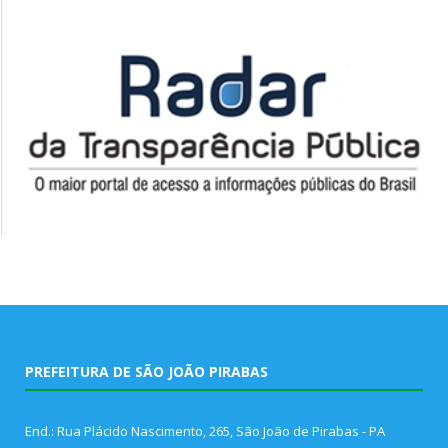
PREFEITURA DE SÃO JOÃO PIRABAS
End.: Rua Plácido Nascimento, 265, São João de Pirabas - PA