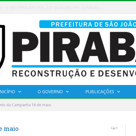
AMAMENTO PÚBLICO Nº 02/2026
NICÍPIO
O GOVERNO
PUBLICAÇÕES
to da Campanha 18 de maio
e maio
0