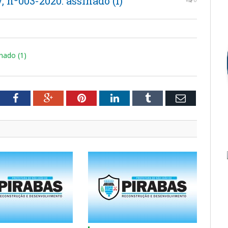
, nº003-2020. assinado (1)
inado (1)
tter
Facebook
Google+
Pinterest
LinkedIn
Tumblr
Email