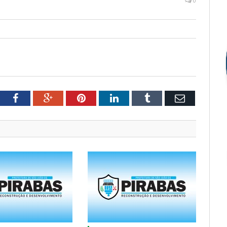
0
tter
Facebook
Google+
Pinterest
LinkedIn
Tumblr
Email