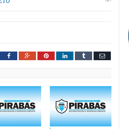
ETO
0
tter
Facebook
Google+
Pinterest
LinkedIn
Tumblr
Email