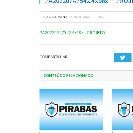
PA20220747542.4x98z – PROJ
POR
CR2-ADMIN2
EM
18 DE MAIO DE 2022
PA20220747542.4x98z - PROJETO
COMPARTILHAR:
Twi
CONTEÚDO RELACIONADO