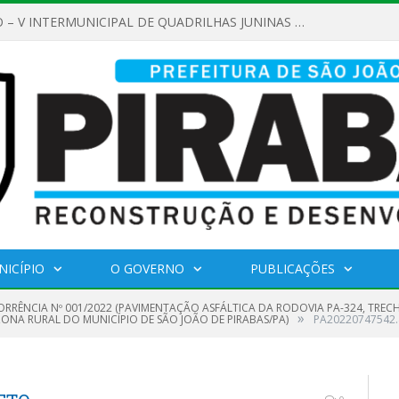
REGULAMENTO – V INTERMUNICIPAL DE QUADRILHAS JUNINAS 2026
NICÍPIO
O GOVERNO
PUBLICAÇÕES
RRÊNCIA Nº 001/2022 (PAVIMENTAÇÃO ASFÁLTICA DA RODOVIA PA-324, TREC
»
A, ZONA RURAL DO MUNICÍPIO DE SÃO JOÃO DE PIRABAS/PA)
PA20220747542.