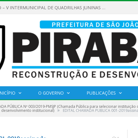
REGULAMENTO – V INTERMUNICIPAL DE QUADRILHAS JUNINAS 2026
NICÍPIO
O GOVERNO
PUBLICAÇÕES
A PÚBLICA Nº 003/2019-PMSJP (Chamada Pública para selecionar instituição 
»
 desenvolvimento institucional)
EDITAL CHAMADA PUBLICA 001-2019assin