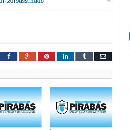
1-2019assinado
0
tter
Facebook
Google+
Pinterest
LinkedIn
Tumblr
Email