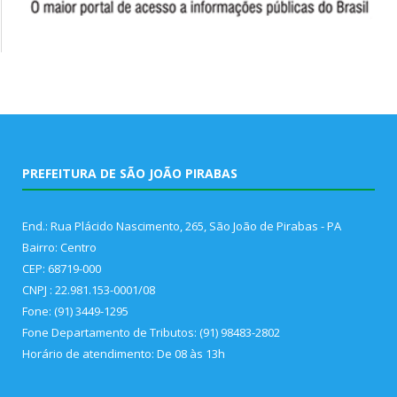
PREFEITURA DE SÃO JOÃO PIRABAS
End.: Rua Plácido Nascimento, 265, São João de Pirabas - PA
Bairro: Centro
CEP: 68719-000
CNPJ : 22.981.153-0001/08
Fone: (91) 3449-1295
Fone Departamento de Tributos: (91) 98483-2802
Horário de atendimento: De 08 às 13h