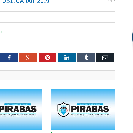
BLICA 001-2019
0
19
tter
Facebook
Google+
Pinterest
LinkedIn
Tumblr
Email