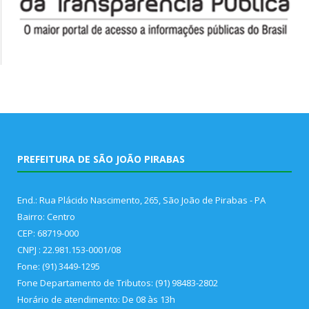
PREFEITURA DE SÃO JOÃO PIRABAS
End.: Rua Plácido Nascimento, 265, São João de Pirabas - PA
Bairro: Centro
CEP: 68719-000
CNPJ : 22.981.153-0001/08
Fone: (91) 3449-1295
Fone Departamento de Tributos: (91) 98483-2802
Horário de atendimento: De 08 às 13h