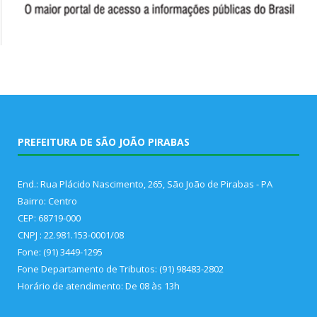
PREFEITURA DE SÃO JOÃO PIRABAS
End.: Rua Plácido Nascimento, 265, São João de Pirabas - PA
Bairro: Centro
CEP: 68719-000
CNPJ : 22.981.153-0001/08
Fone: (91) 3449-1295
Fone Departamento de Tributos: (91) 98483-2802
Horário de atendimento: De 08 às 13h