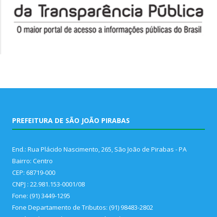
PREFEITURA DE SÃO JOÃO PIRABAS
End.: Rua Plácido Nascimento, 265, São João de Pirabas - PA
Bairro: Centro
CEP: 68719-000
CNPJ : 22.981.153-0001/08
Fone: (91) 3449-1295
Fone Departamento de Tributos: (91) 98483-2802