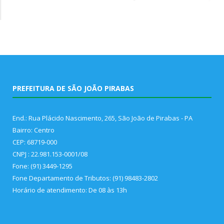
PREFEITURA DE SÃO JOÃO PIRABAS
End.: Rua Plácido Nascimento, 265, São João de Pirabas - PA
Bairro: Centro
CEP: 68719-000
CNPJ : 22.981.153-0001/08
Fone: (91) 3449-1295
Fone Departamento de Tributos: (91) 98483-2802
Horário de atendimento: De 08 às 13h